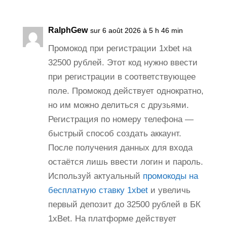
RalphGew
sur 6 août 2026 à 5 h 46 min
Промокод при регистрации 1xbet на
32500 рублей. Этот код нужно ввести
при регистрации в соответствующее
поле. Промокод действует однократно,
но им можно делиться с друзьями.
Регистрация по номеру телефона —
быстрый способ создать аккаунт.
После получения данных для входа
остаётся лишь ввести логин и пароль.
Используй актуальный
промокоды на
бесплатную ставку 1xbet
и увеличь
первый депозит до 32500 рублей в БК
1xBet. На платформе действует