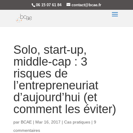
06 15 07 61 84
contact@bcae.fr
Solo, start-up,
middle-cap : 3
risques de
l’entrepreneuriat
d’aujourd’hui (et
comment les éviter)
par
BCAE
|
Mar 16, 2017
|
Cas pratiques
|
9
commentaires