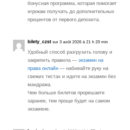
бонусная программа, которая помогает
игрокам получать до дополнительных
процентов от первого депозита.
bilety_czst
sur 3 août 2026 à 21 h 20 min
Удобный способ разгрузить голову и
закрепить правила —
экзамен на
права онлайн
— набивайте руку на
свежих тестах и идите на экзамен без
мандража.
Чем больше билетов прорешаете
заранее, тем проще будет на самом
экзамене.